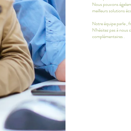
Nous pouvons égalemen
meilleurs solutions é
Notre équipe parle , f
N'hésitez pas à nous 
complémentaires .