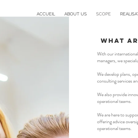
ACCUEIL
ABOUT US
SCOPE
REALISA
WHAT AR
With our internationa
managers, we specializ
We develop plans, oper
consulting services an
We also provide innov
operational teams.
We are here to suppo
offering advice oversi
operational teams.